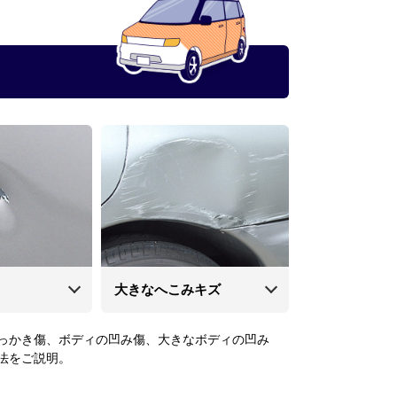
大きなへこみキズ
っかき傷、ボディの凹み傷、大きなボディの凹み
法をご説明。