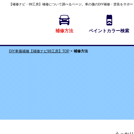
【補修ナビ・99工房】
補修について調べる
ページ。車の傷のDIY補修・塗装をサポー
補修方法
ペイントカラー検索
補修方法
DIY車傷補修【補修ナビ99工房】TOP
うっかり