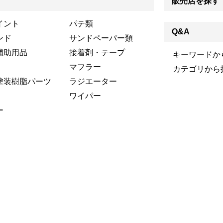
販売店を探す
イント
パテ類
Q&A
ンド
サンドペーパー類
補助用品
接着剤・テープ
キーワードか
マフラー
カテゴリから
塗装樹脂パーツ
ラジエーター
ワイパー
ー