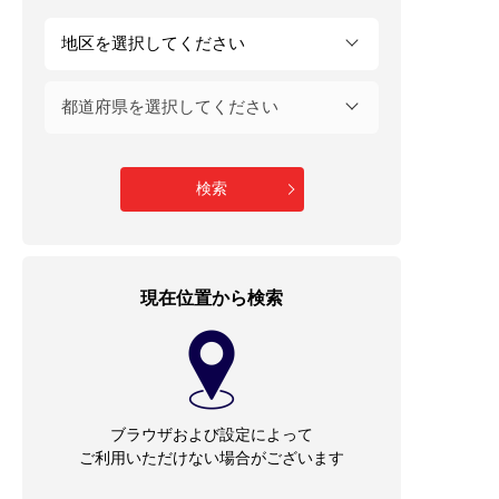
検索
現在位置から検索
ブラウザおよび設定によって
ご利用いただけない場合がございます