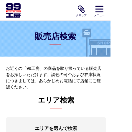
クリップ
メニュー
販売店検索
お近くの「99工房」の商品を取り扱っている販売店
をお探しいただけます。調色の可否および在庫状況
につきましては、あらかじめお電話にて店舗にご確
認ください。
エリア検索
エリアを選んで検索