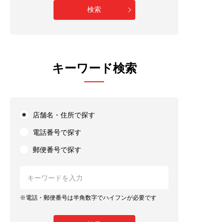
検索
キーワード検索
店舗名・住所で探す
電話番号で探す
郵便番号で探す
※電話・郵便番号は半角数字でハイフンが必要です