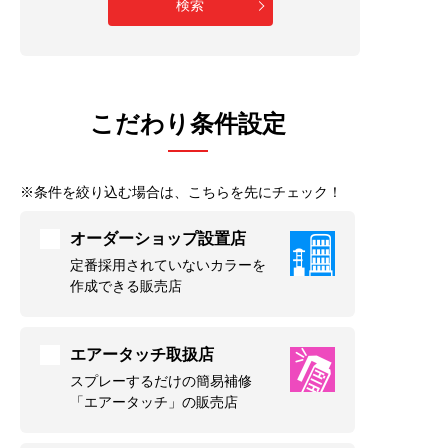
検索
こだわり条件設定
※条件を絞り込む場合は、こちらを先にチェック！
オーダーショップ設置店
定番採用されていないカラーを
作成できる販売店
エアータッチ取扱店
スプレーするだけの簡易補修
「エアータッチ」の販売店