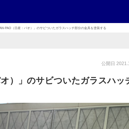
SSAN-PAO（日産：パオ）」のサビついたガラスハッチ部分の金具を塗装する
公開日 2021.1
産：パオ）」のサビついたガラスハッ