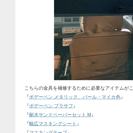
こちらの金具を補修するために必要なアイテムが
『
ボデーペン メタリック、パール・マイカ色
』
『
ボデーペン プラサフ
』
『
耐水サンドペーパーセット M
』
『
幅広マスキングシート
』
『
マスキングテープ
』