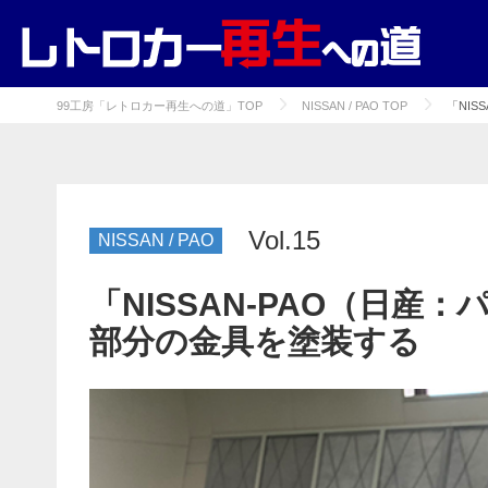
99工房「レトロカー再生への道」TOP
NISSAN / PAO TOP
「NI
Vol.15
NISSAN / PAO
「NISSAN-PAO（日
部分の金具を塗装する