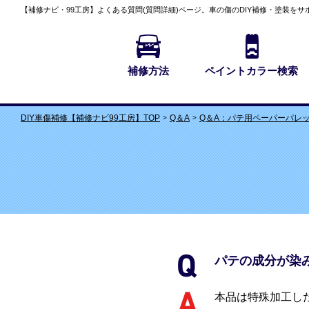
【補修ナビ・99工房】
よくある質問(質問詳細)
ページ。車の傷のDIY補修・塗装をサ
補修方法
ペイントカラー検索
Q＆A
Q＆A：パテ用ペーパーパレ
DIY車傷補修【補修ナビ99工房】TOP
パテの成分が染
本品は特殊加工し