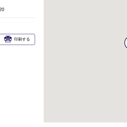
20
印刷する