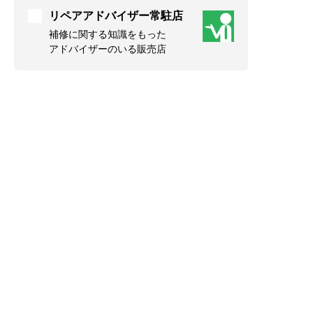
リペアアドバイザー常駐店
補修に関する知識をもった
アドバイザーのいる販売店
車傷補修なら補修ナビ。
販売店を探す(検索画面)ページ。
プライバシーポリシー
サイトご利用にあたって
運営者情報
サイトマップ
お問い合わせ