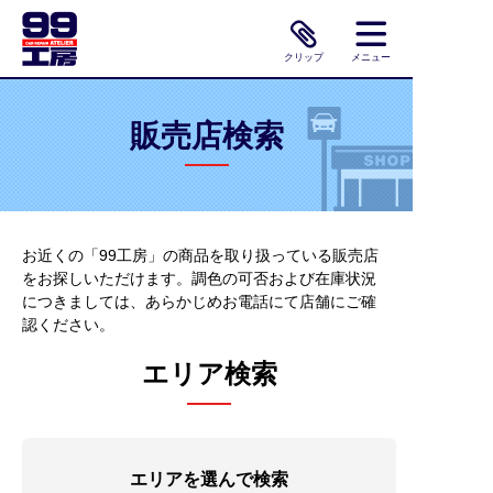
クリップ
メニュー
販売店検索
お近くの「99工房」の商品を取り扱っている販売店
をお探しいただけます。調色の可否および在庫状況
につきましては、あらかじめお電話にて店舗にご確
認ください。
エリア検索
エリアを選んで検索