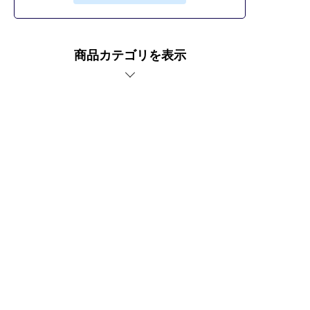
商品カテゴリを表示
車傷補修なら補修ナビ。
ボデーパテ徳用缶の商品紹介ページ。
プライバシーポリシー
サイトご利用にあたって
運営者情報
サイトマップ
お問い合わせ