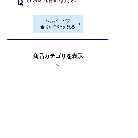
寒い状況でも使用できますか?
バンパーパテ
全てのQ&Aを見る
商品カテゴリを表示
車傷補修なら補修ナビ。
バンパーパテの商品紹介ページ。
プライバシーポリシー
サイトご利用にあたって