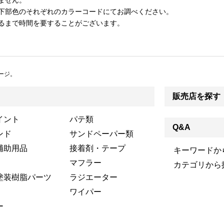
ません。
下部色のそれぞれのカラーコードにてお調べください。
るまで時間を要することがございます。
ージ。
販売店を探す
イント
パテ類
Q&A
ンド
サンドペーパー類
補助用品
接着剤・テープ
キーワードか
マフラー
カテゴリから
塗装樹脂パーツ
ラジエーター
ワイパー
ー