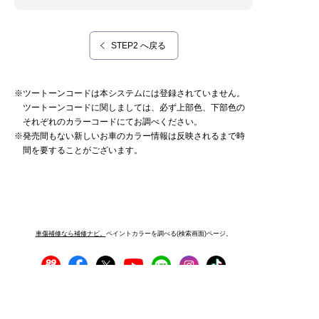
STEP2 へ戻る
※ツートーンコードは本システムには登録されていません。
ツートーンコードに関しましては、必ず上部色、下部色の
それぞれのカラーコードにてお調べください。
※発売間もない新しいお車のカラー情報は反映されるまで時
間を要することがございます。
車傷補修なら補修ナビ。
ペイントカラーを調べる(検索画面)ページ。
プライバシーポリシー
サイトご利用にあたって