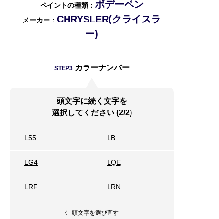
ボデーペン
ペイントの種類：
CHRYSLER(クライスラ
メーカー：
ー)
カラーナンバー
STEP3
頭文字に続く文字を
選択してください (2/2)
L55
LB
LG4
LQE
LRF
LRN
頭文字を選び直す