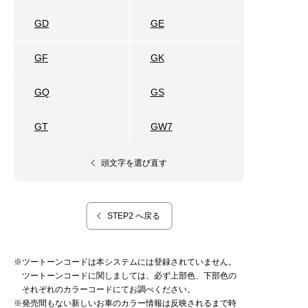
GD
GE
GF
GK
GQ
GS
GT
GW7
頭文字を選び直す
STEP2 へ戻る
※ツートーンコードは本システムには登録されていません。
ツートーンコードに関しましては、必ず上部色、下部色の
それぞれのカラーコードにてお調べください。
※発売間もない新しいお車のカラー情報は反映されるまで時