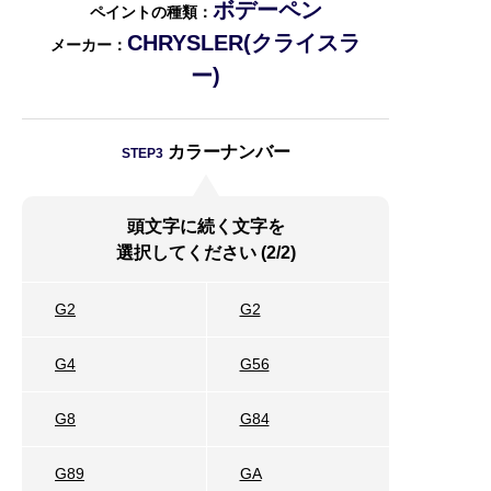
ボデーペン
ペイントの種類：
CHRYSLER(クライスラ
メーカー：
ー)
カラーナンバー
STEP3
頭文字に続く文字を
選択してください (2/2)
G2
G2
G4
G56
G8
G84
G89
GA