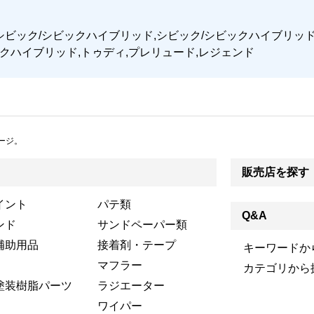
ティ,シビック/シビックハイブリッド,シビック/シビックハイブリ
ックハイブリッド,トゥディ,プレリュード,レジェンド
ージ。
販売店を探す
イント
パテ類
Q&A
ンド
サンドペーパー類
補助用品
接着剤・テープ
キーワードか
マフラー
カテゴリから
塗装樹脂パーツ
ラジエーター
ワイパー